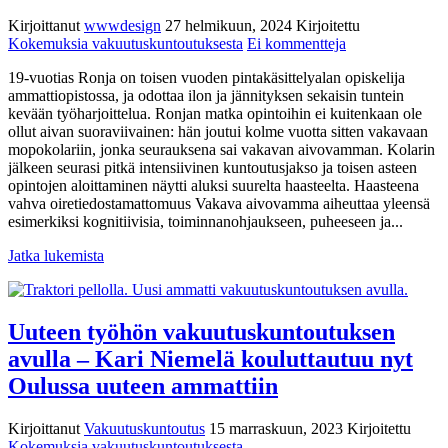
Kirjoittanut
wwwdesign
27 helmikuun, 2024
Kirjoitettu
artikkeliin
Kokemuksia vakuutuskuntoutuksesta
Ei kommentteja
Vakavasta
19-vuotias Ronja on toisen vuoden pintakäsittelyalan opiskelija
aivovammasta
ammattiopistossa, ja odottaa ilon ja jännityksen sekaisin tuntein
huolimatta
kevään työharjoittelua. Ronjan matka opintoihin ei kuitenkaan ole
toisen
ollut aivan suoraviivainen: hän joutui kolme vuotta sitten vakavaan
asteen
mopokolariin, jonka seurauksena sai vakavan aivovamman. Kolarin
opintoihin
jälkeen seurasi pitkä intensiivinen kuntoutusjakso ja toisen asteen
–
opintojen aloittaminen näytti aluksi suurelta haasteelta. Haasteena
sinnikäs
vahva oiretiedostamattomuus Vakava aivovamma aiheuttaa yleensä
Ronja
esimerkiksi kognitiivisia, toiminnanohjaukseen, puheeseen ja...
ei
aio
Jatka lukemista
luovuttaa
unelmiensa
tavoittelussa
Uuteen työhön vakuutuskuntoutuksen
avulla – Kari Niemelä kouluttautuu nyt
Oulussa uuteen ammattiin
Kirjoittanut
Vakuutuskuntoutus
15 marraskuun, 2023
Kirjoitettu
Kokemuksia vakuutuskuntoutuksesta