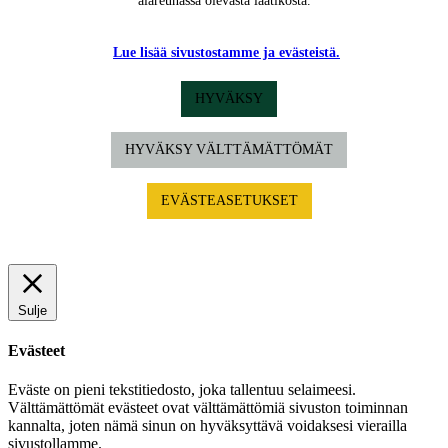
alareunassa olevasta laatikosta.
Lue lisää sivustostamme ja evästeistä.
HYVÄKSY
HYVÄKSY VÄLTTÄMÄTTÖMÄT
EVÄSTEASETUKSET
Sulje
Evästeet
Eväste on pieni tekstitiedosto, joka tallentuu selaimeesi.
Välttämättömät evästeet ovat välttämättömiä sivuston toiminnan
kannalta, joten nämä sinun on hyväksyttävä voidaksesi vierailla
sivustollamme.