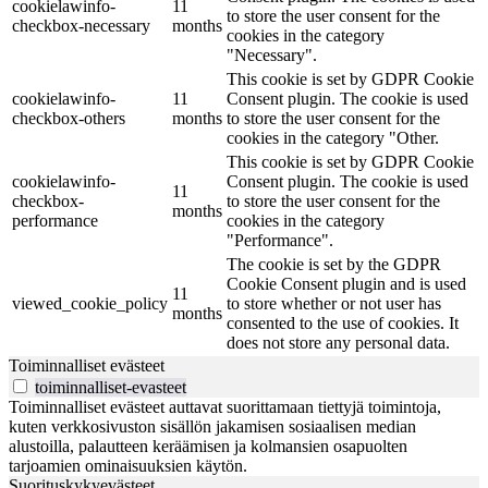
cookielawinfo-
11
to store the user consent for the
checkbox-necessary
months
cookies in the category
"Necessary".
This cookie is set by GDPR Cookie
cookielawinfo-
11
Consent plugin. The cookie is used
checkbox-others
months
to store the user consent for the
cookies in the category "Other.
This cookie is set by GDPR Cookie
cookielawinfo-
Consent plugin. The cookie is used
11
checkbox-
to store the user consent for the
months
performance
cookies in the category
"Performance".
The cookie is set by the GDPR
Cookie Consent plugin and is used
11
viewed_cookie_policy
to store whether or not user has
months
consented to the use of cookies. It
does not store any personal data.
Toiminnalliset evästeet
toiminnalliset-evasteet
Toiminnalliset evästeet auttavat suorittamaan tiettyjä toimintoja,
kuten verkkosivuston sisällön jakamisen sosiaalisen median
alustoilla, palautteen keräämisen ja kolmansien osapuolten
tarjoamien ominaisuuksien käytön.
Suorituskykyevästeet