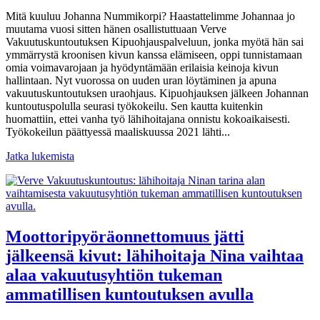
Mitä kuuluu Johanna Nummikorpi? Haastattelimme Johannaa jo
muutama vuosi sitten hänen osallistuttuaan Verve
Vakuutuskuntoutuksen Kipuohjauspalveluun, jonka myötä hän sai
ymmärrystä kroonisen kivun kanssa elämiseen, oppi tunnistamaan
omia voimavarojaan ja hyödyntämään erilaisia keinoja kivun
hallintaan. Nyt vuorossa on uuden uran löytäminen ja apuna
vakuutuskuntoutuksen uraohjaus. Kipuohjauksen jälkeen Johannan
kuntoutuspolulla seurasi työkokeilu. Sen kautta kuitenkin
huomattiin, ettei vanha työ lähihoitajana onnistu kokoaikaisesti.
Työkokeilun päättyessä maaliskuussa 2021 lähti...
Jatka lukemista
Moottoripyöräonnettomuus jätti
jälkeensä kivut: lähihoitaja Nina vaihtaa
alaa vakuutusyhtiön tukeman
ammatillisen kuntoutuksen avulla