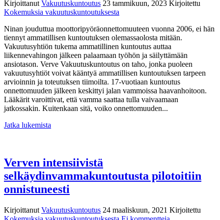
Kirjoittanut
Vakuutuskuntoutus
23 tammikuun, 2023
Kirjoitettu
Kokemuksia vakuutuskuntoutuksesta
Ninan jouduttua moottoripyöräonnettomuuteen vuonna 2006, ei hän
tiennyt ammatillisen kuntoutuksen olemassaolosta mitään.
Vakuutusyhtiön tukema ammatillinen kuntoutus auttaa
liikennevahingon jälkeen palaamaan työhön ja säilyttämään
ansiotason. Verve Vakuutuskuntoutus on taho, jonka puoleen
vakuutusyhtiöt voivat kääntyä ammatillisen kuntoutuksen tarpeen
arvioinnin ja toteutuksen tiimoilta. 17-vuotiaan kuntoutus
onnettomuuden jälkeen keskittyi jalan vammoissa haavanhoitoon.
Lääkärit varoittivat, että vamma saattaa tulla vaivaamaan
jatkossakin. Kuitenkaan sitä, voiko onnettomuuden...
Jatka lukemista
Verven intensiivistä
selkäydinvammakuntoutusta pilotoitiin
onnistuneesti
Kirjoittanut
Vakuutuskuntoutus
24 maaliskuun, 2021
Kirjoitettu
artikkeliin
Kokemuksia vakuutuskuntoutuksesta
Ei kommentteja