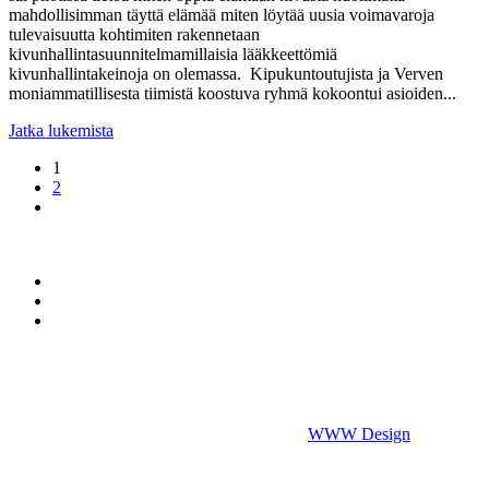
mahdollisimman täyttä elämää miten löytää uusia voimavaroja
saavuttamiseen
tulevaisuutta kohtimiten rakennetaan
kivunhallintasuunnitelmamillaisia lääkkeettömiä
kivunhallintakeinoja on olemassa. Kipukuntoutujista ja Verven
moniammatillisesta tiimistä koostuva ryhmä kokoontui asioiden...
Jatka lukemista
1
2
YHTEYSTIETOMME
VAKUUTUSYHTIÖLLE
TIETOSUOJASELOSTEET
Kunnonlähde Vakuutuskuntoutus
Arabiankatu 17, 00560 Helsinki
puh. 044 700 2012, vakuutuskuntoutus@kunnonlahde.fi
©
2026
Vakuutuskuntoutus.fi. Powered by
WWW Design
.