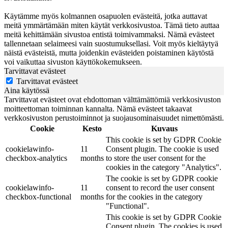
Käytämme myös kolmannen osapuolen evästeitä, jotka auttavat
meitä ymmärtämään miten käytät verkkosivustoa. Tämä tieto auttaa
meitä kehittämään sivustoa entistä toimivammaksi. Nämä evästeet
tallennetaan selaimeesi vain suostumuksellasi. Voit myös kieltäytyä
näistä evästeistä, mutta joidenkin evästeiden poistaminen käytöstä
voi vaikuttaa sivuston käyttökokemukseen.
Tarvittavat evästeet
Tarvittavat evästeet
Aina käytössä
Tarvittavat evästeet ovat ehdottoman välttämättömiä verkkosivuston
moitteettoman toiminnan kannalta. Nämä evästeet takaavat
verkkosivuston perustoiminnot ja suojausominaisuudet nimettömästi.
Cookie
Kesto
Kuvaus
This cookie is set by GDPR Cookie
cookielawinfo-
11
Consent plugin. The cookie is used
checkbox-analytics
months
to store the user consent for the
cookies in the category "Analytics".
The cookie is set by GDPR cookie
cookielawinfo-
11
consent to record the user consent
checkbox-functional
months
for the cookies in the category
"Functional".
This cookie is set by GDPR Cookie
Consent plugin. The cookies is used