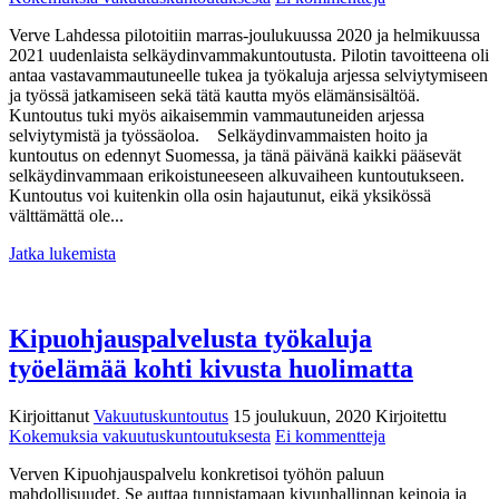
Verven
Verve Lahdessa pilotoitiin marras-joulukuussa 2020 ja helmikuussa
intensiivistä
2021 uudenlaista selkäydinvammakuntoutusta. Pilotin tavoitteena oli
selkäydinvamma
antaa vastavammautuneelle tukea ja työkaluja arjessa selviytymiseen
pilotoitiin
ja työssä jatkamiseen sekä tätä kautta myös elämänsisältöä.
onnistuneesti
Kuntoutus tuki myös aikaisemmin vammautuneiden arjessa
selviytymistä ja työssäoloa. Selkäydinvammaisten hoito ja
kuntoutus on edennyt Suomessa, ja tänä päivänä kaikki pääsevät
selkäydinvammaan erikoistuneeseen alkuvaiheen kuntoutukseen.
Kuntoutus voi kuitenkin olla osin hajautunut, eikä yksikössä
välttämättä ole...
Jatka lukemista
Kipuohjauspalvelusta työkaluja
työelämää kohti kivusta huolimatta
Kirjoittanut
Vakuutuskuntoutus
15 joulukuun, 2020
Kirjoitettu
artikkeliin
Kokemuksia vakuutuskuntoutuksesta
Ei kommentteja
Kipuohjauspalve
Verven Kipuohjauspalvelu konkretisoi työhön paluun
työkaluja
mahdollisuudet. Se auttaa tunnistamaan kivunhallinnan keinoja ja
työelämää