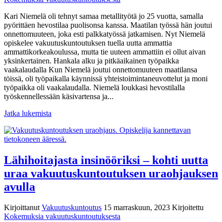
Kari Niemelä oli tehnyt samaa metallityötä jo 25 vuotta, samalla
pyörittäen hevostilaa puolisonsa kanssa. Maatilan työssä hän joutui
onnettomuuteen, joka esti palkkatyössä jatkamisen. Nyt Niemelä
opiskelee vakuutuskuntoutuksen tuella uutta ammattia
ammattikorkeakoulussa, mutta tie uuteen ammattiin ei ollut aivan
yksinkertainen. Hankala alku ja pitkäaikainen työpaikka
vaakalaudalla Kun Niemelä joutui onnettomuuteen maatilansa
töissä, oli työpaikalla käynnissä yhteistoimintaneuvottelut ja moni
työpaikka oli vaakalaudalla. Niemelä loukkasi hevostilalla
työskennellessään käsivartensa ja...
Jatka lukemista
Lähihoitajasta insinööriksi – kohti uutta
uraa vakuutuskuntoutuksen uraohjauksen
avulla
Kirjoittanut
Vakuutuskuntoutus
15 marraskuun, 2023
Kirjoitettu
Kokemuksia vakuutuskuntoutuksesta