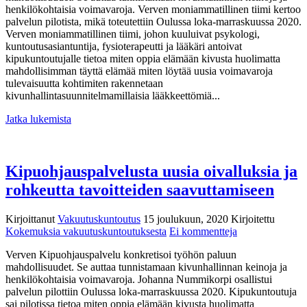
henkilökohtaisia voimavaroja. Verven moniammatillinen tiimi kertoo
kohti
palvelun pilotista, mikä toteutettiin Oulussa loka-marraskuussa 2020.
kivusta
Verven moniammatillinen tiimi, johon kuuluivat psykologi,
huolimatta
kuntoutusasiantuntija, fysioterapeutti ja lääkäri antoivat
kipukuntoutujalle tietoa miten oppia elämään kivusta huolimatta
mahdollisimman täyttä elämää miten löytää uusia voimavaroja
tulevaisuutta kohtimiten rakennetaan
kivunhallintasuunnitelmamillaisia lääkkeettömiä...
Jatka lukemista
Kipuohjauspalvelusta uusia oivalluksia ja
rohkeutta tavoitteiden saavuttamiseen
Kirjoittanut
Vakuutuskuntoutus
15 joulukuun, 2020
Kirjoitettu
artikkeliin
Kokemuksia vakuutuskuntoutuksesta
Ei kommentteja
Kipuohjauspalve
Verven Kipuohjauspalvelu konkretisoi työhön paluun
uusia
mahdollisuudet. Se auttaa tunnistamaan kivunhallinnan keinoja ja
oivalluksia
henkilökohtaisia voimavaroja. Johanna Nummikorpi osallistui
ja
palvelun pilottiin Oulussa loka-marraskuussa 2020. Kipukuntoutuja
rohkeutta
sai pilotissa tietoa miten oppia elämään kivusta huolimatta
tavoitteiden