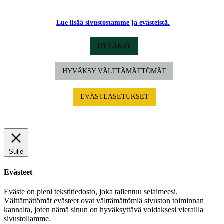
Lue lisää sivustostamme ja evästeistä.
HYVÄKSY
HYVÄKSY VÄLTTÄMÄTTÖMÄT
EVÄSTEASETUKSET
Sulje
Evästeet
Eväste on pieni tekstitiedosto, joka tallentuu selaimeesi.
Välttämättömät evästeet ovat välttämättömiä sivuston toiminnan
kannalta, joten nämä sinun on hyväksyttävä voidaksesi vierailla
sivustollamme.