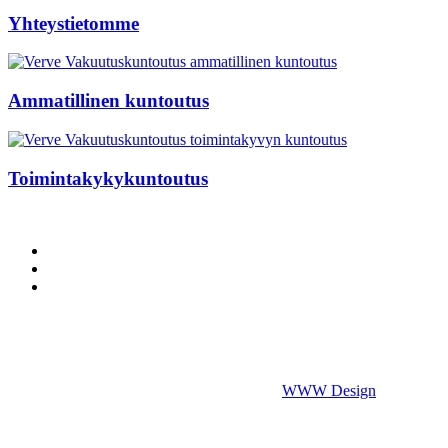
Yhteystietomme
Ammatillinen kuntoutus
Toimintakykykuntoutus
YHTEYSTIETOMME
VAKUUTUSYHTIÖLLE
TIETOSUOJASELOSTEET
Kunnonlähde Vakuutuskuntoutus
Arabiankatu 17, 00560 Helsinki
puh. 044 700 2012, vakuutuskuntoutus@kunnonlahde.fi
©
2026
Vakuutuskuntoutus.fi. Powered by
WWW Design
.