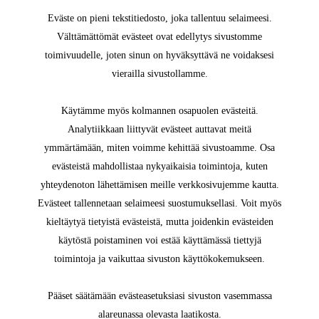
Eväste on pieni tekstitiedosto, joka tallentuu selaimeesi.
Välttämättömät evästeet ovat edellytys sivustomme
toimivuudelle, joten sinun on hyväksyttävä ne voidaksesi
vierailla sivustollamme.
Käytämme myös kolmannen osapuolen evästeitä.
Analytiikkaan liittyvät evästeet auttavat meitä
ymmärtämään, miten voimme kehittää sivustoamme. Osa
evästeistä mahdollistaa nykyaikaisia toimintoja, kuten
yhteydenoton lähettämisen meille verkkosivujemme kautta.
Evästeet tallennetaan selaimeesi suostumuksellasi. Voit myös
kieltäytyä tietyistä evästeistä, mutta joidenkin evästeiden
käytöstä poistaminen voi estää käyttämässä tiettyjä
toimintoja ja vaikuttaa sivuston käyttökokemukseen.
Pääset säätämään evästeasetuksiasi sivuston vasemmassa
alareunassa olevasta laatikosta.