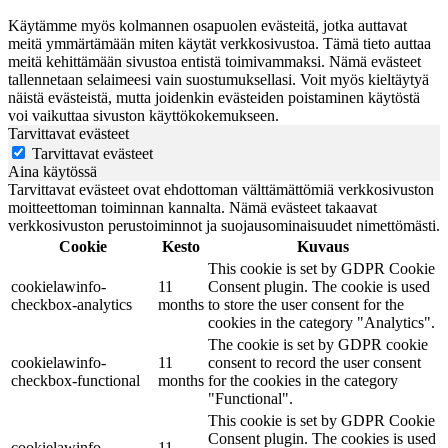
Käytämme myös kolmannen osapuolen evästeitä, jotka auttavat
meitä ymmärtämään miten käytät verkkosivustoa. Tämä tieto auttaa
meitä kehittämään sivustoa entistä toimivammaksi. Nämä evästeet
tallennetaan selaimeesi vain suostumuksellasi. Voit myös kieltäytyä
näistä evästeistä, mutta joidenkin evästeiden poistaminen käytöstä
voi vaikuttaa sivuston käyttökokemukseen.
Tarvittavat evästeet
Tarvittavat evästeet
Aina käytössä
Tarvittavat evästeet ovat ehdottoman välttämättömiä verkkosivuston
moitteettoman toiminnan kannalta. Nämä evästeet takaavat
verkkosivuston perustoiminnot ja suojausominaisuudet nimettömästi.
Cookie
Kesto
Kuvaus
This cookie is set by GDPR Cookie
cookielawinfo-
11
Consent plugin. The cookie is used
checkbox-analytics
months
to store the user consent for the
cookies in the category "Analytics".
The cookie is set by GDPR cookie
cookielawinfo-
11
consent to record the user consent
checkbox-functional
months
for the cookies in the category
"Functional".
This cookie is set by GDPR Cookie
Consent plugin. The cookies is used
cookielawinfo-
11