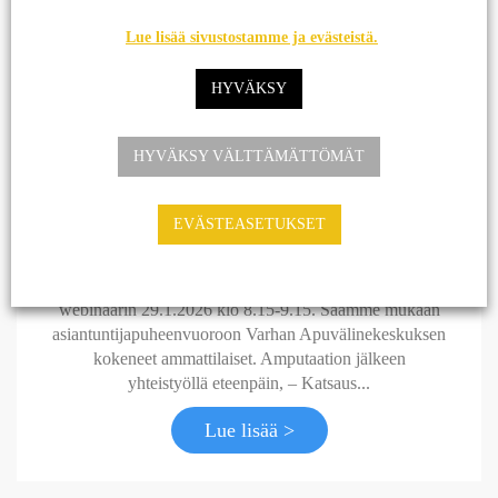
Ajankohtaista
Lue lisää sivustostamme ja evästeistä.
HYVÄKSY
19.11.2025
AJANKOHTAISTA
,
AMMATILLINENKUNTOUTUS
,
AMPUTAATIO
,
PROTEESI
,
VAKUUTUSKUNTOUTUS
,
HYVÄKSY VÄLTTÄMÄTTÖMÄT
WEBINAARI
TAMMIKUUN WEBINAARI TÄRKEÄSTÄ
EVÄSTEASETUKSET
AIHEESTA: AMPUTAATION JÄLKEEN
YHTEISTYÖLLÄ ETEENPÄIN
Kunnonlähde Vakuutuskuntoutus järjestää jälleen
webinaarin 29.1.2026 klo 8.15-9.15. Saamme mukaan
asiantuntijapuheenvuoroon Varhan Apuvälinekeskuksen
kokeneet ammattilaiset. Amputaation jälkeen
yhteistyöllä eteenpäin, – Katsaus...
Lue lisää >