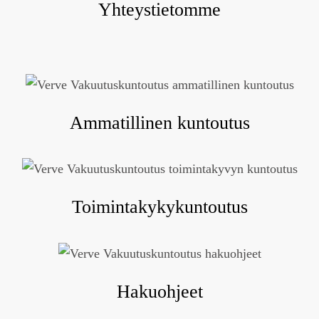
Yhteystietomme
Ammatillinen kuntoutus
Toimintakykykuntoutus
Hakuohjeet
Eväste on pieni tekstitiedosto, joka tallentuu selaimeesi.
Välttämättömät evästeet ovat edellytys sivustomme