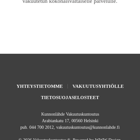
vakuutetun kokonaisvaltaiselle palvelulle.
kuntke.fi
YHTEYSTIETOMME
VAKUUTUSYHTIÖLLE
TIETOSUOJASELOSTEET
Kunnonlähde Vakuutuskuntoutus
Arabiankatu 17, 00560 Helsinki
puh. 044 700 2012, vakuutuskuntoutus@kunnonlahde.fi