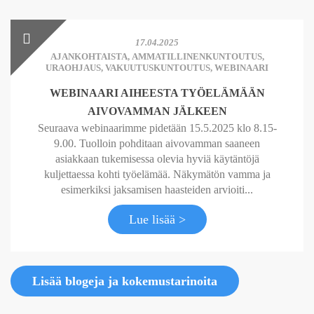
17.04.2025
AJANKOHTAISTA
,
AMMATILLINENKUNTOUTUS
,
URAOHJAUS
,
VAKUUTUSKUNTOUTUS
,
WEBINAARI
WEBINAARI AIHEESTA TYÖELÄMÄÄN
AIVOVAMMAN JÄLKEEN
Seuraava webinaarimme pidetään 15.5.2025 klo 8.15-
9.00. Tuolloin pohditaan aivovamman saaneen
asiakkaan tukemisessa olevia hyviä käytäntöjä
kuljettaessa kohti työelämää. Näkymätön vamma ja
esimerkiksi jaksamisen haasteiden arvioiti...
Lue lisää >
Lisää blogeja ja kokemustarinoita