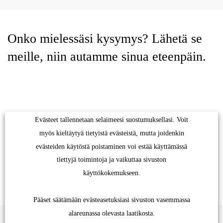
toimivuudelle, joten sinun on hyväksyttävä ne voidaksesi
vierailla sivustollamme.
Onko mielessäsi kysymys? Lähetä se
meille, niin autamme sinua eteenpäin.
Käytämme myös kolmannen osapuolen evästeitä.
Analytiikkaan liittyvät evästeet auttavat meitä
ymmärtämään, miten voimme kehittää sivustoamme. Osa
evästeistä mahdollistaa nykyaikaisia toimintoja, kuten
yhteydenoton lähettämisen meille verkkosivujemme kautta.
Evästeet tallennetaan selaimeesi suostumuksellasi. Voit
myös kieltäytyä tietyistä evästeistä, mutta joidenkin
evästeiden käytöstä poistaminen voi estää käyttämässä
tiettyjä toimintoja ja vaikuttaa sivuston
käyttökokemukseen.
Pääset säätämään evästeasetuksiasi sivuston vasemmassa
alareunassa olevasta laatikosta.