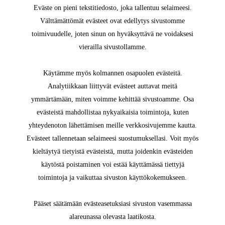
Eväste on pieni tekstitiedosto, joka tallentuu selaimeesi.
Välttämättömät evästeet ovat edellytys sivustomme
toimivuudelle, joten sinun on hyväksyttävä ne voidaksesi
vierailla sivustollamme.
Käytämme myös kolmannen osapuolen evästeitä.
Analytiikkaan liittyvät evästeet auttavat meitä
ymmärtämään, miten voimme kehittää sivustoamme. Osa
evästeistä mahdollistaa nykyaikaisia toimintoja, kuten
yhteydenoton lähettämisen meille verkkosivujemme kautta.
Evästeet tallennetaan selaimeesi suostumuksellasi. Voit myös
kieltäytyä tietyistä evästeistä, mutta joidenkin evästeiden
käytöstä poistaminen voi estää käyttämässä tiettyjä
toimintoja ja vaikuttaa sivuston käyttökokemukseen.
Pääset säätämään evästeasetuksiasi sivuston vasemmassa
alareunassa olevasta laatikosta.