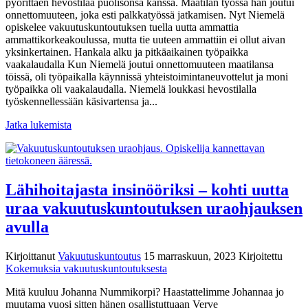
pyörittäen hevostilaa puolisonsa kanssa. Maatilan työssä hän joutui
onnettomuuteen, joka esti palkkatyössä jatkamisen. Nyt Niemelä
opiskelee vakuutuskuntoutuksen tuella uutta ammattia
ammattikorkeakoulussa, mutta tie uuteen ammattiin ei ollut aivan
yksinkertainen. Hankala alku ja pitkäaikainen työpaikka
vaakalaudalla Kun Niemelä joutui onnettomuuteen maatilansa
töissä, oli työpaikalla käynnissä yhteistoimintaneuvottelut ja moni
työpaikka oli vaakalaudalla. Niemelä loukkasi hevostilalla
työskennellessään käsivartensa ja...
Jatka lukemista
Lähihoitajasta insinööriksi – kohti uutta
uraa vakuutuskuntoutuksen uraohjauksen
avulla
Kirjoittanut
Vakuutuskuntoutus
15 marraskuun, 2023
Kirjoitettu
Kokemuksia vakuutuskuntoutuksesta
Mitä kuuluu Johanna Nummikorpi? Haastattelimme Johannaa jo
muutama vuosi sitten hänen osallistuttuaan Verve