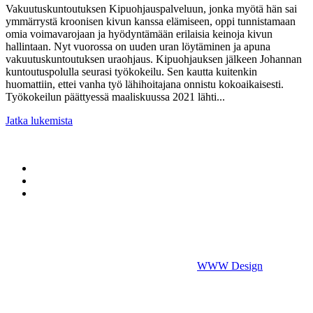
Vakuutuskuntoutuksen Kipuohjauspalveluun, jonka myötä hän sai
ymmärrystä kroonisen kivun kanssa elämiseen, oppi tunnistamaan
omia voimavarojaan ja hyödyntämään erilaisia keinoja kivun
hallintaan. Nyt vuorossa on uuden uran löytäminen ja apuna
vakuutuskuntoutuksen uraohjaus. Kipuohjauksen jälkeen Johannan
kuntoutuspolulla seurasi työkokeilu. Sen kautta kuitenkin
huomattiin, ettei vanha työ lähihoitajana onnistu kokoaikaisesti.
Työkokeilun päättyessä maaliskuussa 2021 lähti...
Jatka lukemista
YHTEYSTIETOMME
VAKUUTUSYHTIÖLLE
TIETOSUOJASELOSTEET
Kunnonlähde Vakuutuskuntoutus
Arabiankatu 17, 00560 Helsinki
puh. 044 700 2012, vakuutuskuntoutus@kunnonlahde.fi
©
2026
Vakuutuskuntoutus.fi. Powered by
WWW Design
.