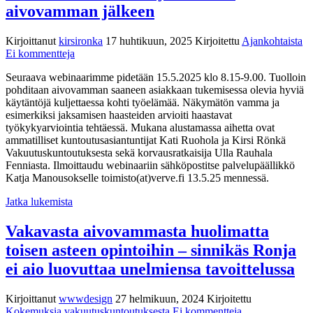
aivovamman jälkeen
Kirjoittanut
kirsironka
17 huhtikuun, 2025
Kirjoitettu
Ajankohtaista
artikkeliin
Ei kommentteja
Webinaari
Seuraava webinaarimme pidetään 15.5.2025 klo 8.15-9.00. Tuolloin
aiheesta
pohditaan aivovamman saaneen asiakkaan tukemisessa olevia hyviä
Työelämään
käytäntöjä kuljettaessa kohti työelämää. Näkymätön vamma ja
aivovamman
esimerkiksi jaksamisen haasteiden arvioiti haastavat
jälkeen
työkykyarviointia tehtäessä. Mukana alustamassa aihetta ovat
ammatilliset kuntoutusasiantuntijat Kati Ruohola ja Kirsi Rönkä
Vakuutuskuntoutuksesta sekä korvausratkaisija Ulla Rauhala
Fenniasta. Ilmoittaudu webinaariin sähköpostitse palvelupäällikkö
Katja Manousokselle toimisto(at)verve.fi 13.5.25 mennessä.
Jatka lukemista
Vakavasta aivovammasta huolimatta
toisen asteen opintoihin – sinnikäs Ronja
ei aio luovuttaa unelmiensa tavoittelussa
Kirjoittanut
wwwdesign
27 helmikuun, 2024
Kirjoitettu
artikkeliin
Kokemuksia vakuutuskuntoutuksesta
Ei kommentteja