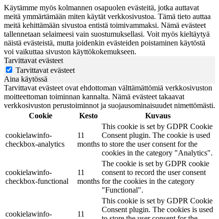
Käytämme myös kolmannen osapuolen evästeitä, jotka auttavat
meitä ymmärtämään miten käytät verkkosivustoa. Tämä tieto auttaa
meitä kehittämään sivustoa entistä toimivammaksi. Nämä evästeet
tallennetaan selaimeesi vain suostumuksellasi. Voit myös kieltäytyä
näistä evästeistä, mutta joidenkin evästeiden poistaminen käytöstä
voi vaikuttaa sivuston käyttökokemukseen.
Tarvittavat evästeet
Tarvittavat evästeet
Aina käytössä
Tarvittavat evästeet ovat ehdottoman välttämättömiä verkkosivuston
moitteettoman toiminnan kannalta. Nämä evästeet takaavat
verkkosivuston perustoiminnot ja suojausominaisuudet nimettömästi.
Cookie
Kesto
Kuvaus
This cookie is set by GDPR Cookie
cookielawinfo-
11
Consent plugin. The cookie is used
checkbox-analytics
months
to store the user consent for the
cookies in the category "Analytics".
The cookie is set by GDPR cookie
cookielawinfo-
11
consent to record the user consent
checkbox-functional
months
for the cookies in the category
"Functional".
This cookie is set by GDPR Cookie
Consent plugin. The cookies is used
cookielawinfo-
11
to store the user consent for the