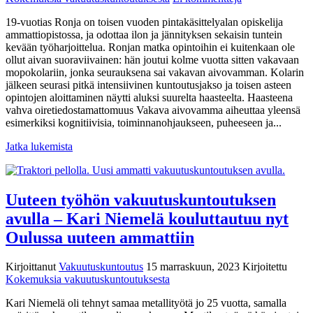
Vakavasta
19-vuotias Ronja on toisen vuoden pintakäsittelyalan opiskelija
aivovammasta
ammattiopistossa, ja odottaa ilon ja jännityksen sekaisin tuntein
huolimatta
kevään työharjoittelua. Ronjan matka opintoihin ei kuitenkaan ole
toisen
ollut aivan suoraviivainen: hän joutui kolme vuotta sitten vakavaan
asteen
mopokolariin, jonka seurauksena sai vakavan aivovamman. Kolarin
opintoihin
jälkeen seurasi pitkä intensiivinen kuntoutusjakso ja toisen asteen
–
opintojen aloittaminen näytti aluksi suurelta haasteelta. Haasteena
sinnikäs
vahva oiretiedostamattomuus Vakava aivovamma aiheuttaa yleensä
Ronja
esimerkiksi kognitiivisia, toiminnanohjaukseen, puheeseen ja...
ei
aio
Jatka lukemista
luovuttaa
unelmiensa
tavoittelussa
Uuteen työhön vakuutuskuntoutuksen
avulla – Kari Niemelä kouluttautuu nyt
Oulussa uuteen ammattiin
Kirjoittanut
Vakuutuskuntoutus
15 marraskuun, 2023
Kirjoitettu
Kokemuksia vakuutuskuntoutuksesta
Kari Niemelä oli tehnyt samaa metallityötä jo 25 vuotta, samalla