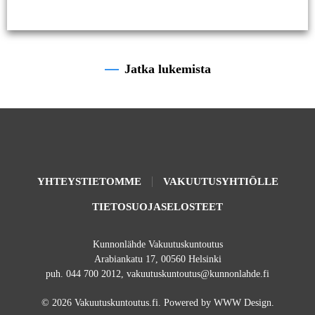
työkentältä. Tervetuloa mukaan vakuutusyhtiöiden ja...
Jatka lukemista
YHTEYSTIETOMME
VAKUUTUSYHTIÖLLE
TIETOSUOJASELOSTEET
Kunnonlähde Vakuutuskuntoutus
Arabiankatu 17, 00560 Helsinki
puh. 044 700 2012, vakuutuskuntoutus@kunnonlahde.fi
©
2026
Vakuutuskuntoutus.fi. Powered by
WWW Design
.