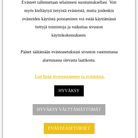
Evästeet tallennetaan selaimeesi suostumuksellasi. Voit
yhteistyöllä eteenpäin
myös kieltäytyä tietyistä evästeistä, mutta joidenkin
evästeiden käytöstä poistaminen voi estää käyttämässä
Kirjoittanut
kirsironka
19 marraskuun, 2025
Kirjoitettu
Ajankohtaista
Ei
tiettyjä toimintoja ja vaikuttaa sivuston
artikkeliin
kommentteja
käyttökokemukseen.
Tammikuun
webinaari
tärkeästä
Kunnonlähde Vakuutuskuntoutus järjestää jälleen
Pääset säätämään evästeasetuksiasi sivuston vasemmassa
aiheesta:
webinaarin 29.1.2026 klo 8.15-9.15. Saamme mukaan
Amputaation
alareunassa olevasta laatikosta.
jälkeen
asiantuntijapuheenvuoroon Varhan Apuvälinekeskuksen
yhteistyöllä
Lue lisää sivustostamme ja evästeistä.
eteenpäin
kokeneet ammattilaiset. Amputaation jälkeen yhteistyöllä
eteenpäin, – Katsaus protetisaation suunnitteluun ja
HYVÄKSY
toteutukseen. Aiheesta kertovat protetisaatioista vastaava
lääkäri on Annika Miikkulainen ja apuvälineasiantuntija
HYVÄKSY VÄLTTÄMÄTTÖMÄT
Taisto Mäkelä Varhasta. – Lisäksi kuullaan
asiakastarinoiden kautta toimivia käytäntöjä
EVÄSTEASETUKSET
Kunnonlähde Vakuutuskuntoutuksen asiantuntijoiden