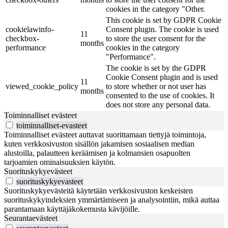
cookies in the category "Other.
This cookie is set by GDPR Cookie
cookielawinfo-
Consent plugin. The cookie is used
11
checkbox-
to store the user consent for the
months
performance
cookies in the category
"Performance".
The cookie is set by the GDPR
Cookie Consent plugin and is used
11
viewed_cookie_policy
to store whether or not user has
months
consented to the use of cookies. It
does not store any personal data.
Toiminnalliset evästeet
toiminnalliset-evasteet
Toiminnalliset evästeet auttavat suorittamaan tiettyjä toimintoja,
kuten verkkosivuston sisällön jakamisen sosiaalisen median
alustoilla, palautteen keräämisen ja kolmansien osapuolten
tarjoamien ominaisuuksien käytön.
Suorituskykyevästeet
suorituskykyevasteet
Suorituskykyevästeitä käytetään verkkosivuston keskeisten
suorituskykyindeksien ymmärtämiseen ja analysointiin, mikä auttaa
parantamaan käyttäjäkokemusta kävijöille.
Seurantaevästeet