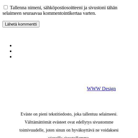
Tallenna nimeni, sähköpostiosoitteeni ja sivustoni tähän
selaimeen seuraavaa kommentointikertaa varten.
Lähetä kommentti
YHTEYSTIETOMME
VAKUUTUSYHTIÖLLE
TIETOSUOJASELOSTEET
Kunnonlähde Vakuutuskuntoutus
Arabiankatu 17, 00560 Helsinki
puh. 044 700 2012, vakuutuskuntoutus@kunnonlahde.fi
©
2026
Vakuutuskuntoutus.fi. Powered by
WWW Design
.
Eväste on pieni tekstitiedosto, joka tallentuu selaimeesi.
Välttämättömät evästeet ovat edellytys sivustomme
toimivuudelle, joten sinun on hyväksyttävä ne voidaksesi