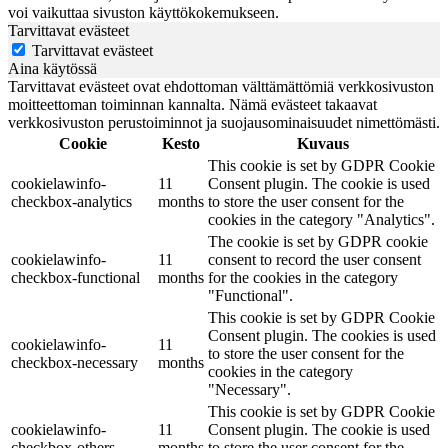
voi vaikuttaa sivuston käyttökokemukseen.
Tarvittavat evästeet
Tarvittavat evästeet
Aina käytössä
Tarvittavat evästeet ovat ehdottoman välttämättömiä verkkosivuston
moitteettoman toiminnan kannalta. Nämä evästeet takaavat
verkkosivuston perustoiminnot ja suojausominaisuudet nimettömästi.
Cookie
Kesto
Kuvaus
This cookie is set by GDPR Cookie
cookielawinfo-
11
Consent plugin. The cookie is used
checkbox-analytics
months
to store the user consent for the
cookies in the category "Analytics".
The cookie is set by GDPR cookie
cookielawinfo-
11
consent to record the user consent
checkbox-functional
months
for the cookies in the category
"Functional".
This cookie is set by GDPR Cookie
Consent plugin. The cookies is used
cookielawinfo-
11
to store the user consent for the
checkbox-necessary
months
cookies in the category
"Necessary".
This cookie is set by GDPR Cookie
cookielawinfo-
11
Consent plugin. The cookie is used
checkbox-others
months
to store the user consent for the