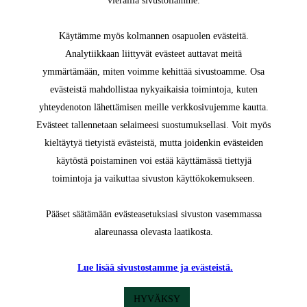
vierailla sivustollamme.
Käytämme myös kolmannen osapuolen evästeitä.
Analytiikkaan liittyvät evästeet auttavat meitä
ymmärtämään, miten voimme kehittää sivustoamme. Osa
evästeistä mahdollistaa nykyaikaisia toimintoja, kuten
yhteydenoton lähettämisen meille verkkosivujemme kautta.
Evästeet tallennetaan selaimeesi suostumuksellasi. Voit myös
kieltäytyä tietyistä evästeistä, mutta joidenkin evästeiden
käytöstä poistaminen voi estää käyttämässä tiettyjä
toimintoja ja vaikuttaa sivuston käyttökokemukseen.
Pääset säätämään evästeasetuksiasi sivuston vasemmassa
alareunassa olevasta laatikosta.
Lue lisää sivustostamme ja evästeistä.
HYVÄKSY