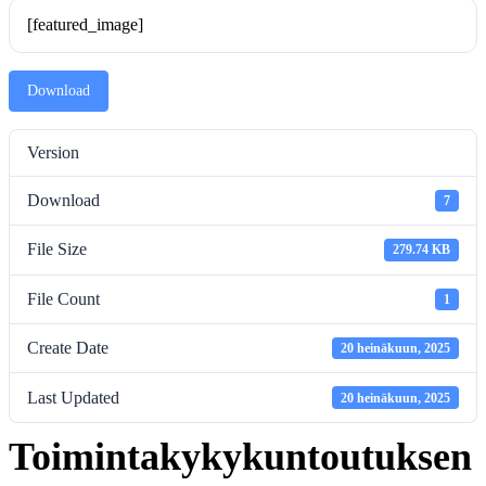
[featured_image]
Download
Version
Download
7
File Size
279.74 KB
File Count
1
Create Date
20 heinäkuun, 2025
Last Updated
20 heinäkuun, 2025
Toimintakykykuntoutuksen