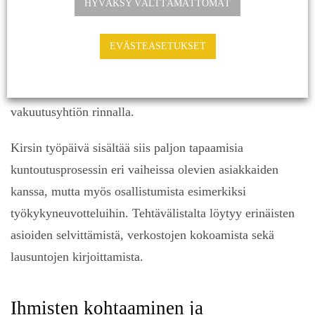
HYVÄKSY VÄLTTÄMÄTTÖMÄT
yhdistää haaveet tulevasta realistiseksi kokonaisuudeksi,
Kirsi kuvailee.
EVÄSTEASETUKSET
Verve Vakuutuskuntoutus toimii puolueettomana
ammatillisen kuntoutuksen asiantuntijana asiakkaan ja
vakuutusyhtiön rinnalla.
Kirsin työpäivä sisältää siis paljon tapaamisia
kuntoutusprosessin eri vaiheissa olevien asiakkaiden
kanssa, mutta myös osallistumista esimerkiksi
työkykyneuvotteluihin. Tehtävälistalta löytyy erinäisten
asioiden selvittämistä, verkostojen kokoamista sekä
lausuntojen kirjoittamista.
Ihmisten kohtaaminen ja