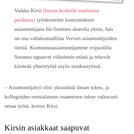
Vaikka Kirsi
(kuvan keskellä vaaleassa
paidassa)
työskentelee kuntoutuksen
asiantuntijana Itä-Suomen alueella yksin, hän
on osa valtakunnallista Verven asiantuntijoiden
tiimiä. Kuntoutusasiantuntijamme eripuolilta
Suomea tapaavat viikoittain etänä ja tekevät
kiinteää yhteistyötä myös asiakastyössä.
Eväste on pieni tekstitiedosto, joka tallentuu selaimeesi.
– Asiantuntijatyö olisi yksinäistä ilman tukea, ja
Välttämättömät evästeet ovat edellytys sivustomme
kollegoiden monialainen osaaminen tukee valtavasti
toimivuudelle, joten sinun on hyväksyttävä ne voidaksesi
omaa työtä, kertoo Kirsi.
vierailla sivustollamme.
Käytämme myös kolmannen osapuolen evästeitä.
Kirsin asiakkaat saapuvat
Analytiikkaan liittyvät evästeet auttavat meitä