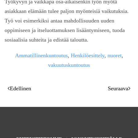
Työkyvyn ja vaikkapa osa-aikaisenkin työn myötä
asiakkaan elämään tulee paljon myönteisiä vaikutuksia.
Työ voi esimerkiksi antaa mahdollisuuden uuden
oppimiseen ja itseluottamuksen lisääntymiseen, tuoda
sosiaalisia suhteita ja edistää taloutta.
Ammatillinenkuntoutus
,
Henkilöesittely
,
nuoret
,
vakuutuskuntoutus
Edellinen
Seuraava