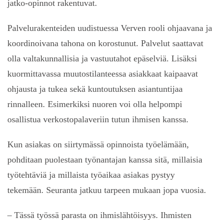
jatko-opinnot rakentuvat.
Palvelurakenteiden uudistuessa Verven rooli ohjaavana ja
koordinoivana tahona on korostunut. Palvelut saattavat
olla valtakunnallisia ja vastuutahot epäselviä. Lisäksi
kuormittavassa muutostilanteessa asiakkaat kaipaavat
ohjausta ja tukea sekä kuntoutuksen asiantuntijaa
rinnalleen. Esimerkiksi nuoren voi olla helpompi
osallistua verkostopalaveriin tutun ihmisen kanssa.
Kun asiakas on siirtymässä opinnoista työelämään,
pohditaan puolestaan työnantajan kanssa sitä, millaisia
työtehtäviä ja millaista työaikaa asiakas pystyy
tekemään. Seuranta jatkuu tarpeen mukaan jopa vuosia.
– Tässä työssä parasta on ihmislähtöisyys. Ihmisten