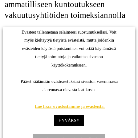
ammatilliseen kuntoutukseen
ymmärtämään, miten voimme kehittää sivustoamme. Osa
vakuutusyhtiöiden toimeksiannolla
evästeistä mahdollistaa nykyaikaisia toimintoja, kuten
yhteydenoton lähettämisen meille verkkosivujemme kautta.
Usein ammatilliseen kuntoutukseen saapuvan asiakkaan
Evästeet tallennetaan selaimeesi suostumuksellasi. Voit
toimintakyky on heikentynyt tapaturmasta tai työstä
myös kieltäytyä tietyistä evästeistä, mutta joidenkin
evästeiden käytöstä poistaminen voi estää käyttämässä
aiheutuneesta sairaudesta johtuen. Työ- ja toimintakykyä
tiettyjä toimintoja ja vaikuttaa sivuston
aletaan arvioimaan alkuhaastattelun jälkeen. Arviointi
käyttökokemukseen.
voi sisältää esimerkiksi asiakkaan ammattihistorian ja
vahvuuksien tutkailua, vamman tuomien rajoitteiden
Pääset säätämään evästeasetuksiasi sivuston vasemmassa
pohtimista ja apuvälineiden tarvekartoitusta – eli
alareunassa olevasta laatikosta.
käytännössä kaikkea sitä, mikä mahdollistaa työelämässä
Lue lisää sivustostamme ja evästeistä.
pysymisen tai paluun.
HYVÄKSY
-Työkykyä arvioitaessa on tärkeää hyödyntää asiakkaan
entistä uraa eli kokemusta ja työhistoriaa, mutta myös