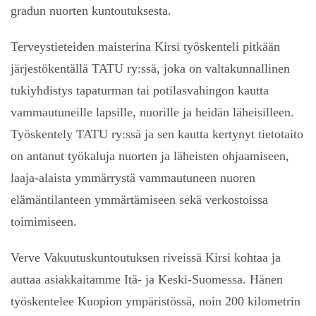
gradun nuorten kuntoutuksesta.
Terveystieteiden maisterina Kirsi työskenteli pitkään
järjestökentällä TATU ry:ssä, joka on valtakunnallinen
tukiyhdistys tapaturman tai potilasvahingon kautta
vammautuneille lapsille, nuorille ja heidän läheisilleen.
Työskentely TATU ry:ssä ja sen kautta kertynyt tietotaito
on antanut työkaluja nuorten ja läheisten ohjaamiseen,
laaja-alaista ymmärrystä vammautuneen nuoren
elämäntilanteen ymmärtämiseen sekä verkostoissa
toimimiseen.
Verve Vakuutuskuntoutuksen riveissä Kirsi kohtaa ja
auttaa asiakkaitamme Itä- ja Keski-Suomessa. Hänen
työskentelee Kuopion ympäristössä, noin 200 kilometrin