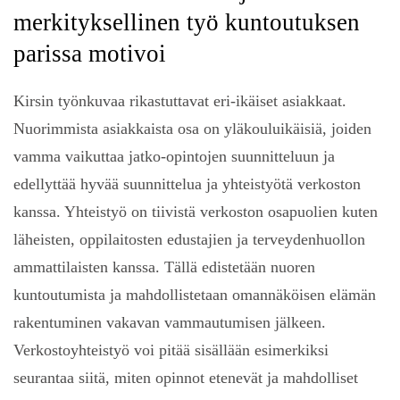
merkityksellinen työ kuntoutuksen
parissa motivoi
Kirsin työnkuvaa rikastuttavat eri-ikäiset asiakkaat.
Nuorimmista asiakkaista osa on yläkouluikäisiä, joiden
vamma vaikuttaa jatko-opintojen suunnitteluun ja
edellyttää hyvää suunnittelua ja yhteistyötä verkoston
kanssa. Yhteistyö on tiivistä verkoston osapuolien kuten
läheisten, oppilaitosten edustajien ja terveydenhuollon
ammattilaisten kanssa. Tällä edistetään nuoren
kuntoutumista ja mahdollistetaan omannäköisen elämän
rakentuminen vakavan vammautumisen jälkeen.
Verkostoyhteistyö voi pitää sisällään esimerkiksi
seurantaa siitä, miten opinnot etenevät ja mahdolliset