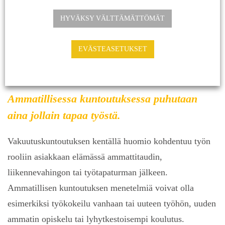
HYVÄKSY VÄLTTÄMÄTTÖMÄT
eVerve ohjaa ajatustyöskentelyä sopivissa
kokonaisuuksissa ja oikeassa järjestyksessä. Tavoitteena
EVÄSTEASETUKSET
on löytää yksilöllisesti kestäviä työelämän ratkaisuja.
Ammatillisessa kuntoutuksessa puhutaan
aina jollain tapaa työstä.
Vakuutuskuntoutuksen kentällä huomio kohdentuu työn
rooliin asiakkaan elämässä ammattitaudin,
liikennevahingon tai työtapaturman jälkeen.
Ammatillisen kuntoutuksen menetelmiä voivat olla
esimerkiksi työkokeilu vanhaan tai uuteen työhön, uuden
ammatin opiskelu tai lyhytkestoisempi koulutus.