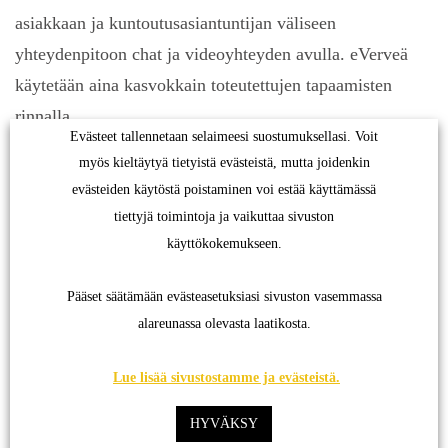
Käytämme myös kolmannen osapuolen evästeitä.
asiakkaan ja kuntoutusasiantuntijan väliseen
Analytiikkaan liittyvät evästeet auttavat meitä
yhteydenpitoon chat ja videoyhteyden avulla. eVerveä
ymmärtämään, miten voimme kehittää sivustoamme. Osa
evästeistä mahdollistaa nykyaikaisia toimintoja, kuten
käytetään aina kasvokkain toteutettujen tapaamisten
yhteydenoton lähettämisen meille verkkosivujemme kautta.
rinnalla.
Evästeet tallennetaan selaimeesi suostumuksellasi. Voit
myös kieltäytyä tietyistä evästeistä, mutta joidenkin
eVerve ohjaa ajatustyöskentelyä sopivissa
evästeiden käytöstä poistaminen voi estää käyttämässä
kokonaisuuksissa ja oikeassa järjestyksessä. Tavoitteena
tiettyjä toimintoja ja vaikuttaa sivuston
on löytää yksilöllisesti kestäviä työelämän ratkaisuja.
käyttökokemukseen.
Pääset säätämään evästeasetuksiasi sivuston vasemmassa
alareunassa olevasta laatikosta.
Lue lisää sivustostamme ja evästeistä.
HYVÄKSY