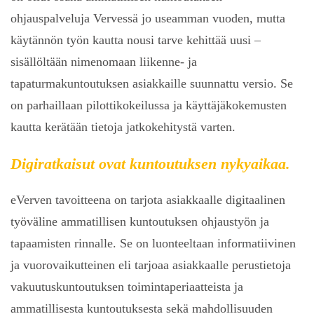
ohjauspalveluja Vervessä jo useamman vuoden, mutta
käytännön työn kautta nousi tarve kehittää uusi –
sisällöltään nimenomaan liikenne- ja
tapaturmakuntoutuksen asiakkaille suunnattu versio. Se
on parhaillaan pilottikokeilussa ja käyttäjäkokemusten
kautta kerätään tietoja jatkokehitystä varten.
Digiratkaisut ovat kuntoutuksen nykyaikaa.
eVerven tavoitteena on tarjota asiakkaalle digitaalinen
työväline ammatillisen kuntoutuksen ohjaustyön ja
Eväste on pieni tekstitiedosto, joka tallentuu selaimeesi.
Välttämättömät evästeet ovat edellytys sivustomme
tapaamisten rinnalle. Se on luonteeltaan informatiivinen
toimivuudelle, joten sinun on hyväksyttävä ne voidaksesi
ja vuorovaikutteinen eli tarjoaa asiakkaalle perustietoja
vierailla sivustollamme.
vakuutuskuntoutuksen toimintaperiaatteista ja
ammatillisesta kuntoutuksesta sekä mahdollisuuden