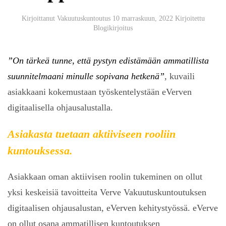
Kirjoittanut
Vakuutuskuntoutus
10 marraskuun, 2022
Kirjoitettu
Blogikirjoitus
”On tärkeä tunne, että pystyn edistämään ammatillista
suunnitelmaani minulle sopivana hetkenä”
, kuvaili
asiakkaani kokemustaan työskentelystään eVerven
digitaalisella ohjausalustalla.
Asiakasta tuetaan aktiiviseen rooliin
kuntouksessa.
Asiakkaan oman aktiivisen roolin tukeminen on ollut
yksi keskeisiä tavoitteita Verve Vakuutuskuntoutuksen
digitaalisen ohjausalustan, eVerven kehitystyössä. eVerve
on ollut osana ammatillisen kuntoutuksen